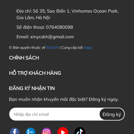
Địa chỉ:
Số 35, Sao Biển 1, Vinhomes Ocean Park,
Gia Lâm, Hà Nội
Số điện thoại:
0764080098
Email:
xinycskh@gmail.com
© Bản quyền thuộc về
EGANY
| Cung cấp bởi
Sapo
CHÍNH SÁCH
HỖ TRỢ KHÁCH HÀNG
ĐĂNG KÝ NHẬN TIN
Bạn muốn nhận khuyến mãi đặc biệt? Đăng ký ngay.
Đăng ký