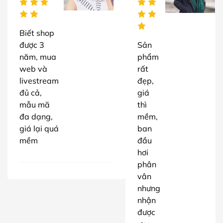
Biết shop
được 3
Sản
năm, mua
phẩm
web và
rất
livestream
đẹp,
đủ cả,
giá
mẫu mã
thì
đa dạng,
mềm,
giá lại quá
ban
mềm
đầu
hơi
phân
vân
nhưng
nhận
được