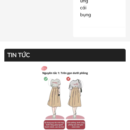
ưng
cái
bụng
TIN TỨC