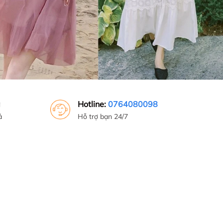
g
Hotline:
0764080098
ả
Hỗ trợ bạn 24/7