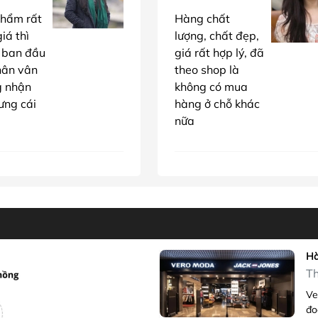
hẩm rất
Hàng chất
iá thì
lượng, chất đẹp,
 ban đầu
giá rất hợp lý, đã
hân vân
theo shop là
g nhận
không có mua
ưng cái
hàng ở chỗ khác
nữa
Hà
Th
Ve
đo