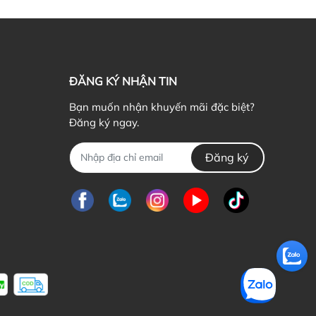
ểu cơ thể mình là một bí kíp để đẹp hơn
ứ Hai, 19/07/2021
ẬN BIẾT 5 DÁNG NGƯỜI CƠ BẢN CỦA PHÁI NỮ Có bao
ờ bạn thắc mắc bản thân dù ăn rất...
ĐĂNG KÝ NHẬN TIN
Bạn muốn nhận khuyến mãi đặc biệt?
Đăng ký ngay.
Đăng ký
n tặng quà giáng sinh gì cho bạn gái mới quen?
ủ Nhật, 21/03/2021
ông khí giáng sinh đang ùa về khắp mọi nẻo đường, ai ai
ng nô nức chờ đón và chuẩn...