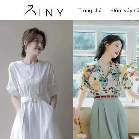
Trang chủ
Đầm váy n
Pijama & bộ ngủ
Trang