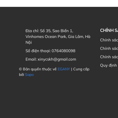
CHÍNH 
Địa chỉ:
Số 35, Sao Biển 1,
Vinhomes Ocean Park, Gia Lâm, Hà
Chính sá
Nội
Chính sá
Số điện thoại:
0764080098
Chính sác
Email:
xinycskh@gmail.com
Quy định
© Bản quyền thuộc về
EGANY
| Cung cấp
bởi
Sapo