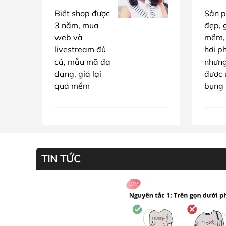
Biết shop được
Sản p
3 năm, mua
đẹp, g
web và
mềm,
livestream đủ
hơi p
cả, mẫu mã đa
nhưn
dạng, giá lại
được 
quá mềm
bụng
TIN TỨC