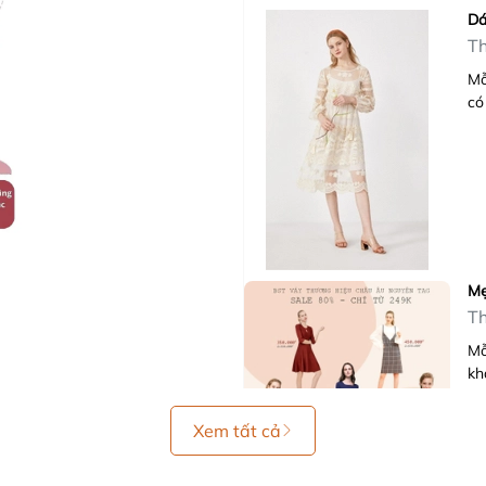
Dá
Th
Mỗ
có
Mẹ
Th
Mỗ
kh
Xem tất cả