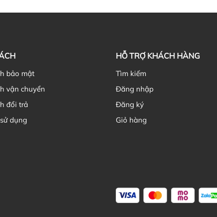
Hi
Th
NH
gi
SÁCH
HỖ TRỢ KHÁCH HÀNG
ch bảo mật
Tìm kiếm
ch vận chuyển
Đăng nhập
h đổi trả
Đăng ký
Nê
 sử dụng
Giỏ hàng
Ch
Kh
cũ