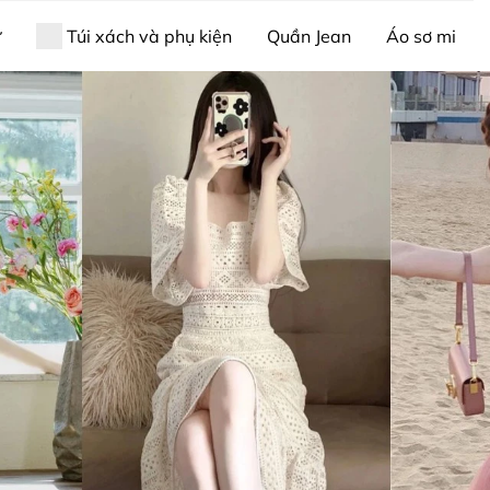
ữ
Túi xách và phụ kiện
Quần Jean
Áo sơ mi
 sức thời trang phong thủy
Giới thiệu về Xiny