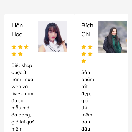
Liên
Bích
Hoa
Chi
Biết shop
được 3
Sản
năm, mua
phẩm
web và
rất
livestream
đẹp,
đủ cả,
giá
mẫu mã
thì
đa dạng,
mềm,
giá lại quá
ban
mềm
đầu