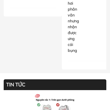
hơi
phân
vân
nhưng
nhận
được
ưng
cái
bụng
TIN TỨC