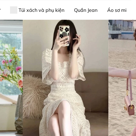
ữ
Túi xách và phụ kiện
Quần Jean
Áo sơ mi
 sức thời trang phong thủy
Giới thiệu về Xiny