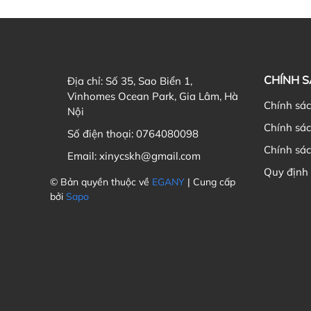
CHÍNH 
Địa chỉ:
Số 35, Sao Biển 1,
Vinhomes Ocean Park, Gia Lâm, Hà
Chính sá
Nội
Chính sá
Số điện thoại:
0764080098
Chính sác
Email:
xinycskh@gmail.com
Quy định
© Bản quyền thuộc về
EGANY
| Cung cấp
bởi
Sapo