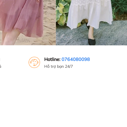
g
Hotline:
0764080098
ả
Hỗ trợ bạn 24/7