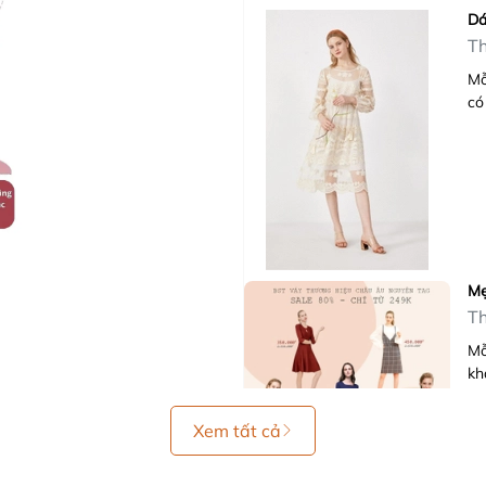
Dá
Th
Mỗ
có
Mẹ
Th
Mỗ
kh
Xem tất cả