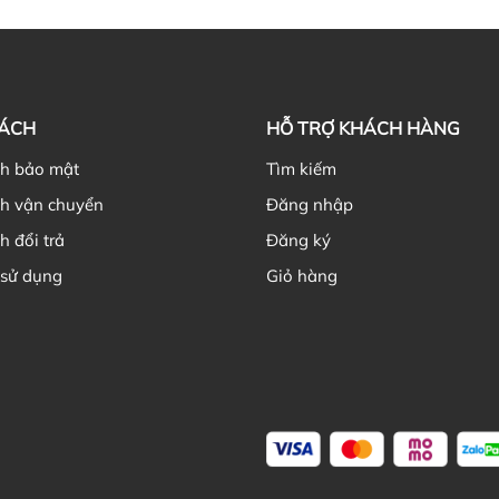
Hi
Th
NH
gi
SÁCH
HỖ TRỢ KHÁCH HÀNG
ch bảo mật
Tìm kiếm
ch vận chuyển
Đăng nhập
h đổi trả
Đăng ký
Nê
 sử dụng
Giỏ hàng
Ch
Kh
cũ