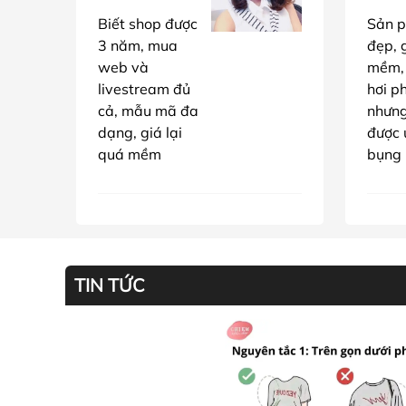
Biết shop được
Sản p
3 năm, mua
đẹp, g
web và
mềm,
livestream đủ
hơi p
cả, mẫu mã đa
nhưn
dạng, giá lại
được 
quá mềm
bụng
TIN TỨC