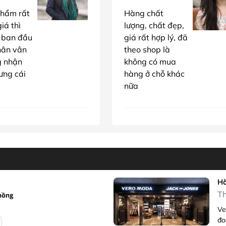
hẩm rất
Hàng chất
iá thì
lượng, chất đẹp,
 ban đầu
giá rất hợp lý, đã
hân vân
theo shop là
g nhận
không có mua
ưng cái
hàng ở chỗ khác
nữa
Hà
Th
Ve
đo