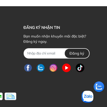
ểu cơ thể mình là một bí kíp để đẹp hơn
ứ Hai, 19/07/2021
ẬN BIẾT 5 DÁNG NGƯỜI CƠ BẢN CỦA PHÁI NỮ Có bao
ờ bạn thắc mắc bản thân dù ăn rất...
ĐĂNG KÝ NHẬN TIN
Bạn muốn nhận khuyến mãi đặc biệt?
Đăng ký ngay.
Đăng ký
n tặng quà giáng sinh gì cho bạn gái mới quen?
ủ Nhật, 21/03/2021
ông khí giáng sinh đang ùa về khắp mọi nẻo đường, ai ai
ng nô nức chờ đón và chuẩn...