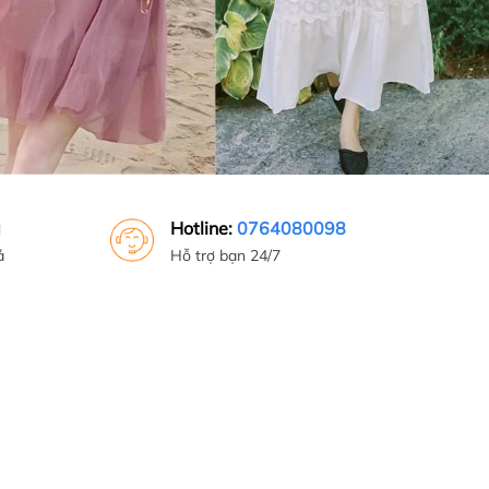
g
Hotline:
0764080098
ả
Hỗ trợ bạn 24/7