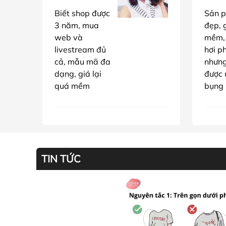
Biết shop được
Sản p
3 năm, mua
đẹp, g
web và
mềm,
livestream đủ
hơi p
cả, mẫu mã đa
nhưn
dạng, giá lại
được 
quá mềm
bụng
TIN TỨC