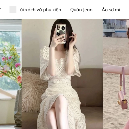
ữ
Túi xách và phụ kiện
Quần Jean
Áo sơ mi
 sức thời trang phong thủy
Giới thiệu về Xiny