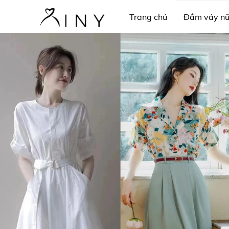
Trang chủ
Đầm váy n
Pijama & bộ ngủ
Trang