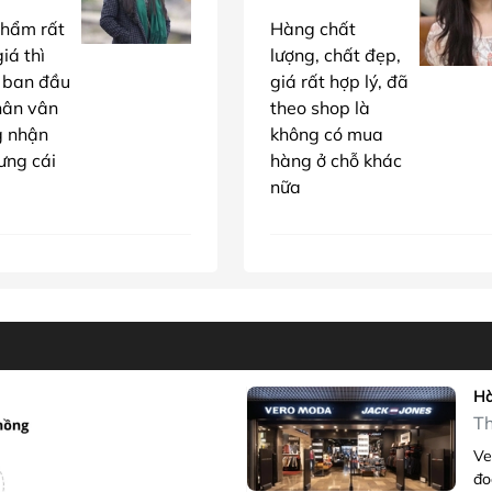
hẩm rất
Hàng chất
iá thì
lượng, chất đẹp,
 ban đầu
giá rất hợp lý, đã
hân vân
theo shop là
g nhận
không có mua
ưng cái
hàng ở chỗ khác
nữa
Hà
Th
Ve
đo