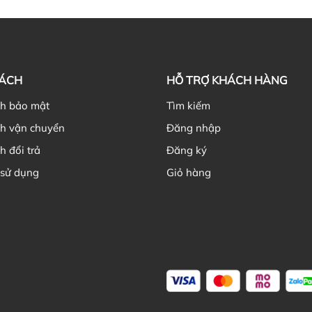
Hi
Th
NH
gi
SÁCH
HỖ TRỢ KHÁCH HÀNG
ch bảo mật
Tìm kiếm
ch vận chuyển
Đăng nhập
h đổi trả
Đăng ký
Nê
 sử dụng
Giỏ hàng
Ch
Kh
cũ