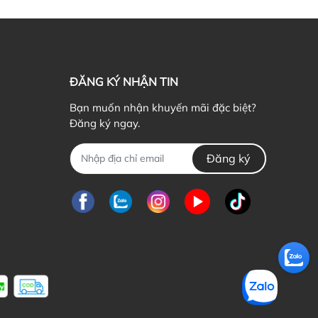
ểu cơ thể mình là một bí kíp để đẹp hơn
ứ Hai, 19/07/2021
ẬN BIẾT 5 DÁNG NGƯỜI CƠ BẢN CỦA PHÁI NỮ Có bao
ờ bạn thắc mắc bản thân dù ăn rất...
ĐĂNG KÝ NHẬN TIN
Bạn muốn nhận khuyến mãi đặc biệt?
Đăng ký ngay.
Đăng ký
n tặng quà giáng sinh gì cho bạn gái mới quen?
ủ Nhật, 21/03/2021
ông khí giáng sinh đang ùa về khắp mọi nẻo đường, ai ai
ng nô nức chờ đón và chuẩn...