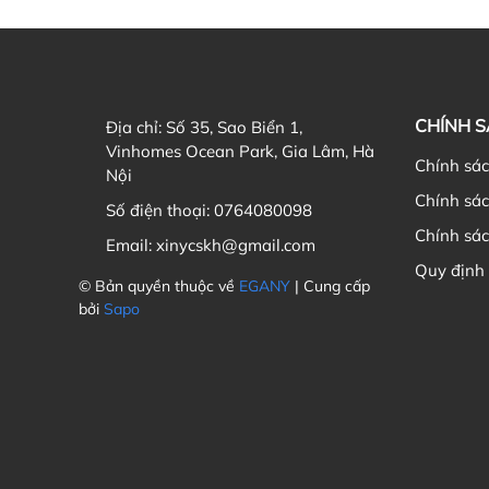
CHÍNH 
Địa chỉ:
Số 35, Sao Biển 1,
Vinhomes Ocean Park, Gia Lâm, Hà
Chính sá
Nội
Chính sá
Số điện thoại:
0764080098
Chính sác
Email:
xinycskh@gmail.com
Quy định
© Bản quyền thuộc về
EGANY
| Cung cấp
bởi
Sapo