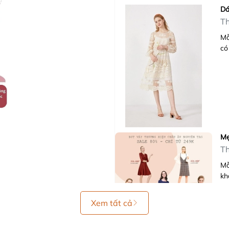
Dá
Th
Mỗ
có
Mẹ
Th
Mỗ
kh
Xem tất cả