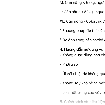
M: Cân nặng < 57kg, ngự
L: Cân nặng <62kg , ngự
XL: Cân nặng <65kg , ng
* Phương pháp đo thủ côn
* Do ánh sáng nên có thể 
4. Hướng dẫn sử dụng và 
- Không được dùng hóa ch
- Phơi treo
- Ủi với nhiệt độ không q
- Không sấy khô bằng má
- Lộn mặt trong của váy r
5. Chính sách và điều kiện