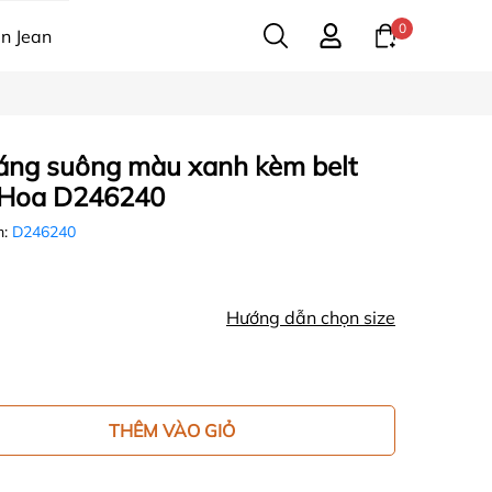
0
n Jean
dáng suông màu xanh kèm belt
 Hoa D246240
m:
D246240
Hướng dẫn chọn size
THÊM VÀO GIỎ