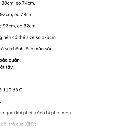
c 88cm, eo 74cm,
c 92cm, eo 78cm,
ực 96cm, eo 82cm,
g nên có thể size số 1-3cm
có sự chênh lệch màu sắc.
bảo quản:
ất tẩy.
uá 110 độ C
y
a ngoài khi phơi tránh bị phai màu
 đổi trả của XINY: