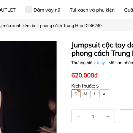
OUTLET
Đầm váy nữ
Túi xách và phụ kiện
Quầ
ng màu xanh kèm belt phong cách Trung Hoa D246240
ama & bộ ngủ
Nữ trang
Giới thiệu về Xiny
Jumpsuit cộc tay 
phong cách Trung
Thương hiệu:
Xiny
Mã sản phẩ
620.000₫
Kích thước:
S
S
M
L
XL