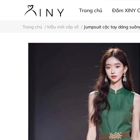
Trang chủ
Đầm XINY 
Trang chủ
/
Mẫu mới sắp về
/
Jumpsuit cộc tay dáng suô
Thời trang công sở
Pij