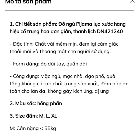
Mô tả sản phẩm
1. Chi tiết sản phẩm: Đồ ngủ Pijama
lụa xước hàng
hiệu cổ trung hoa đơn giản, thanh lịch DN421240
- Đặc tính: Chất vải mềm mịn, đem lại cảm giác
thoải mái và thoáng mát cho người sử dụng.
- Form dáng: áo dài tay, quần dài
- Công dụng: Mặc ngủ, mặc nhà, dạo phố, quà
tặng,không có tạp chất trong sản xuất, đảm bảo an
toàn cho làn da, không gây kích ứng, dị ứng
2. Màu sắc: hồng phấn
3. Size đầm: M, L,
XL
M: Cân nặng < 55kg