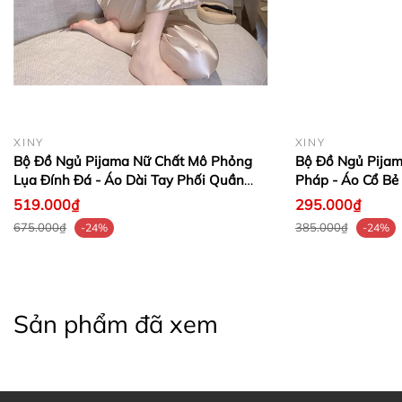
XINY
XINY
Bộ Đồ Ngủ Pijama Nữ Chất Mô Phỏng
Bộ Đồ Ngủ Pijam
Lụa Đính Đá - Áo Dài Tay Phối Quần
Pháp - Áo Cổ Bẻ 
Dài, Sang Trọng
Phối Quần Dài, N
519.000₫
295.000₫
675.000₫
385.000₫
-24%
-24%
1. Vòng Ngực
Sản phẩm đã xem