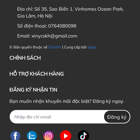
Địa chỉ:
Số 35, Sao Biển 1, Vinhomes Ocean Park,
Gia Lâm, Hà Nội
2. Vòng Eo
Số điện thoại:
0764080098
Email:
xinycskh@gmail.com
© Bản quyền thuộc về
EGANY
| Cung cấp bởi
Sapo
3. Vòng mông
CHÍNH SÁCH
HỖ TRỢ KHÁCH HÀNG
ĐĂNG KÝ NHẬN TIN
Bạn muốn nhận khuyến mãi đặc biệt? Đăng ký ngay.
Đăng ký