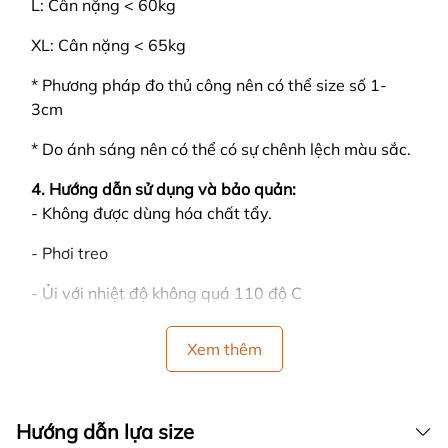
L: Cân nặng < 60kg
XL: Cân nặng < 65kg
* Phương pháp đo thủ công nên có thể size số 1-
3cm
* Do ánh sáng nên có thể có sự chênh lệch màu sắc.
4. Hướng dẫn sử dụng và bảo quản:
- Không được dùng hóa chất tẩy.
- Phơi treo
- Ủi với nhiệt độ không quá 110 độ C
- Không sấy khô bằng máy
Xem thêm
- Lộn mặt trong của sản phẩm ra ngoài khi phơi
tránh bị phai màu
Hướng dẫn lựa size
5. Chính sách và điều kiện đổi trả của XINY: