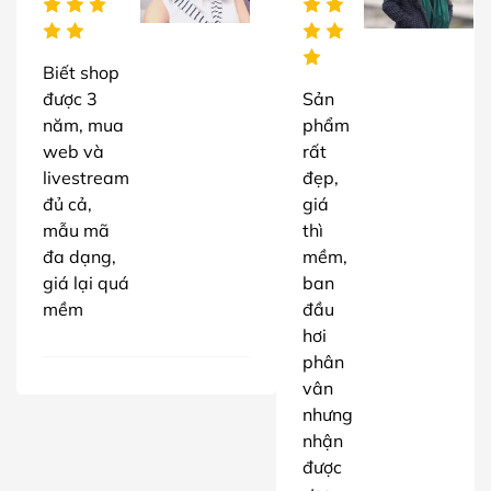
Biết shop
được 3
Sản
năm, mua
phẩm
web và
rất
livestream
đẹp,
đủ cả,
giá
mẫu mã
thì
đa dạng,
mềm,
giá lại quá
ban
mềm
đầu
hơi
phân
vân
nhưng
nhận
được