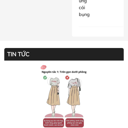
ưng
cái
bụng
TIN TỨC