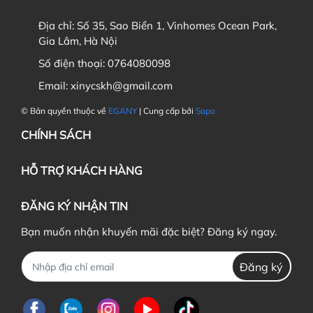
Địa chỉ:
Số 35, Sao Biển 1, Vinhomes Ocean Park,
Gia Lâm, Hà Nội
Số điện thoại:
0764080098
Email:
xinycskh@gmail.com
© Bản quyền thuộc về
EGANY
| Cung cấp bởi
Sapo
CHÍNH SÁCH
HỖ TRỢ KHÁCH HÀNG
ĐĂNG KÝ NHẬN TIN
Bạn muốn nhận khuyến mãi đặc biệt? Đăng ký ngay.
Đăng ký