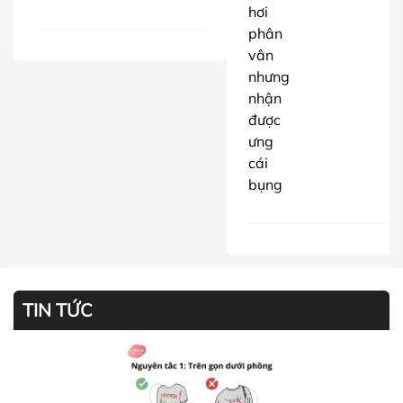
hơi
phân
vân
nhưng
nhận
được
ưng
cái
bụng
TIN TỨC