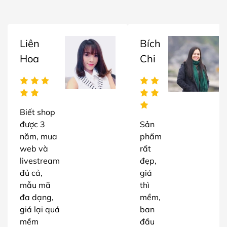
Liên
Bích
Hoa
Chi
Biết shop
được 3
Sản
năm, mua
phẩm
web và
rất
livestream
đẹp,
đủ cả,
giá
mẫu mã
thì
đa dạng,
mềm,
giá lại quá
ban
mềm
đầu