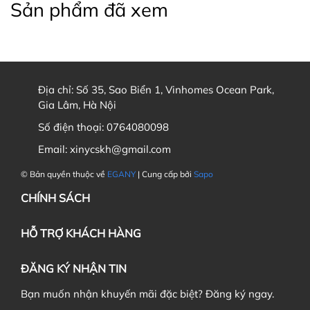
Sản phẩm đã xem
Địa chỉ:
Số 35, Sao Biển 1, Vinhomes Ocean Park,
Gia Lâm, Hà Nội
2. Vòng Eo
Số điện thoại:
0764080098
Email:
xinycskh@gmail.com
© Bản quyền thuộc về
EGANY
| Cung cấp bởi
Sapo
3. Vòng mông
CHÍNH SÁCH
HỖ TRỢ KHÁCH HÀNG
ĐĂNG KÝ NHẬN TIN
Bạn muốn nhận khuyến mãi đặc biệt? Đăng ký ngay.