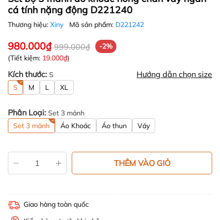
cá tính nặng động D221240
Thương hiệu:
Xiny
Mã sản phẩm:
D221242
980.000₫
999.000₫
-2%
(Tiết kiệm:
19.000₫
)
Kích thước:
Hướng dẫn chọn size
S
S
M
L
XL
Phân Loại:
Set 3 mảnh
Set 3 mảnh
Áo Khoác
Áo thun
Váy
THÊM VÀO GIỎ
Giao hàng toàn quốc