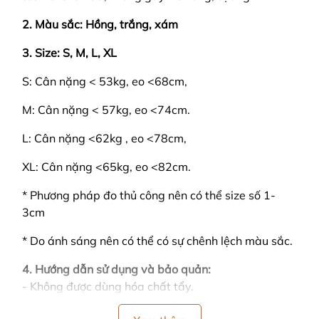
2. Màu sắc: Hồng, trắng, xám
3. Size: S, M, L, XL
S: Cân nặng < 53kg, eo <68cm,
M: Cân nặng < 57kg, eo <74cm.
L: Cân nặng <62kg , eo <78cm,
XL: Cân nặng <65kg, eo <82cm.
* Phương pháp đo thủ công nên có thể size số 1-
3cm
* Do ánh sáng nên có thể có sự chênh lệch màu sắc.
4. Hướng dẫn sử dụng và bảo quản:
- Không được dùng hóa chất tẩy.
- Phơi treo