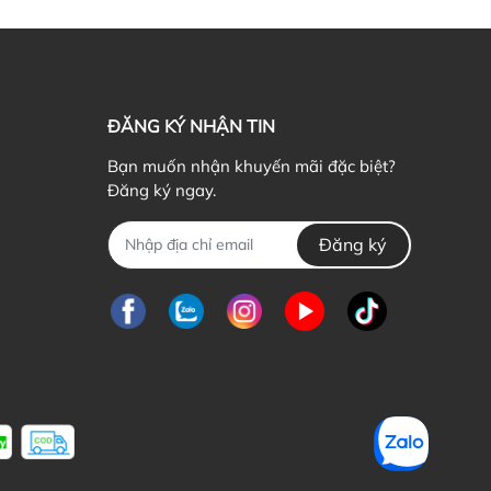
ểu cơ thể mình là một bí kíp để đẹp hơn
ứ Hai, 19/07/2021
ẬN BIẾT 5 DÁNG NGƯỜI CƠ BẢN CỦA PHÁI NỮ Có bao
ờ bạn thắc mắc bản thân dù ăn rất...
ĐĂNG KÝ NHẬN TIN
Bạn muốn nhận khuyến mãi đặc biệt?
Đăng ký ngay.
Đăng ký
n tặng quà giáng sinh gì cho bạn gái mới quen?
ủ Nhật, 21/03/2021
ông khí giáng sinh đang ùa về khắp mọi nẻo đường, ai ai
ng nô nức chờ đón và chuẩn...