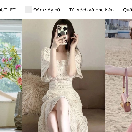
OUTLET
Đầm váy nữ
Túi xách và phụ kiện
Quầ
ama & bộ ngủ
Nữ trang
Giới thiệu về Xiny