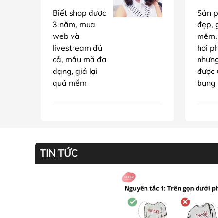
Biết shop được
Sản p
3 năm, mua
đẹp, g
web và
mềm,
livestream đủ
hơi p
cả, mẫu mã đa
nhưn
dạng, giá lại
được 
quá mềm
bụng
TIN TỨC