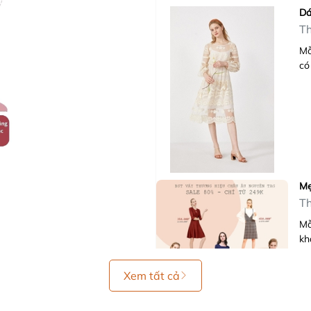
Dá
Th
Mỗ
có
Mẹ
Th
Mỗ
kh
Xem tất cả