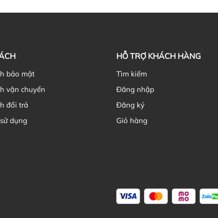
Hi
Th
NH
gi
SÁCH
HỖ TRỢ KHÁCH HÀNG
ch bảo mật
Tìm kiếm
ch vận chuyển
Đăng nhập
h đổi trả
Đăng ký
Nê
 sử dụng
Giỏ hàng
Ch
Kh
cũ