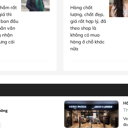
hẩm rất
Hàng chất
iá thì
lượng, chất đẹp,
 ban đầu
giá rất hợp lý, đã
hân vân
theo shop là
g nhận
không có mua
ưng cái
hàng ở chỗ khác
nữa
Hà
Th
Ve
đo