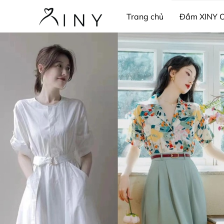
Trang chủ
Đầm XINY 
Thời trang công sở
Pij