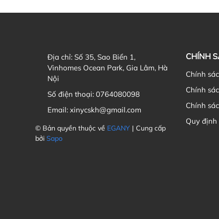
CHÍNH 
Địa chỉ:
Số 35, Sao Biển 1,
Vinhomes Ocean Park, Gia Lâm, Hà
Chính sá
Nội
Chính sá
Số điện thoại:
0764080098
Chính sác
Email:
xinycskh@gmail.com
Quy định
© Bản quyền thuộc về
EGANY
| Cung cấp
bởi
Sapo