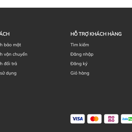
Hi
Th
NH
gi
SÁCH
HỖ TRỢ KHÁCH HÀNG
ch bảo mật
Tìm kiếm
ch vận chuyển
Đăng nhập
h đổi trả
Đăng ký
Nê
 sử dụng
Giỏ hàng
Ch
Kh
cũ