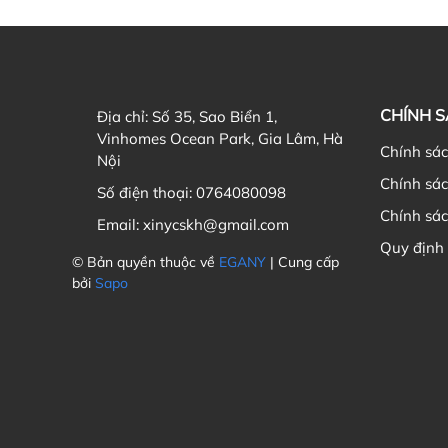
CHÍNH 
Địa chỉ:
Số 35, Sao Biển 1,
Vinhomes Ocean Park, Gia Lâm, Hà
Chính sá
Nội
Chính sá
Số điện thoại:
0764080098
Chính sác
Email:
xinycskh@gmail.com
Quy định
© Bản quyền thuộc về
EGANY
| Cung cấp
bởi
Sapo