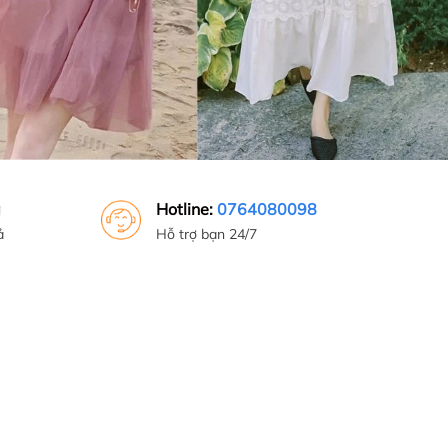
g
Hotline:
0764080098
ả
Hỗ trợ bạn 24/7