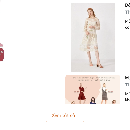
Dá
Th
Mỗ
có
Mẹ
Th
Mỗ
kh
Xem tất cả