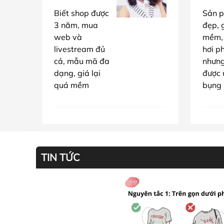
Biết shop được
Sản p
3 năm, mua
đẹp, g
web và
mềm,
livestream đủ
hơi p
cả, mẫu mã đa
nhưn
dạng, giá lại
được 
quá mềm
bụng
TIN TỨC