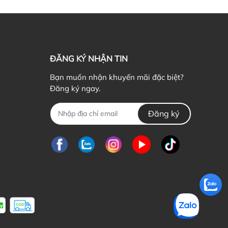
ểu cơ thể mình là một bí kíp để đẹp hơn
ứ Hai, 19/07/2021
ẬN BIẾT 5 DÁNG NGƯỜI CƠ BẢN CỦA PHÁI NỮ Có bao
ờ bạn thắc mắc bản thân dù ăn rất...
ĐĂNG KÝ NHẬN TIN
Bạn muốn nhận khuyến mãi đặc biệt?
Đăng ký ngay.
Đăng ký
n tặng quà giáng sinh gì cho bạn gái mới quen?
ủ Nhật, 21/03/2021
ông khí giáng sinh đang ùa về khắp mọi nẻo đường, ai ai
ng nô nức chờ đón và chuẩn...