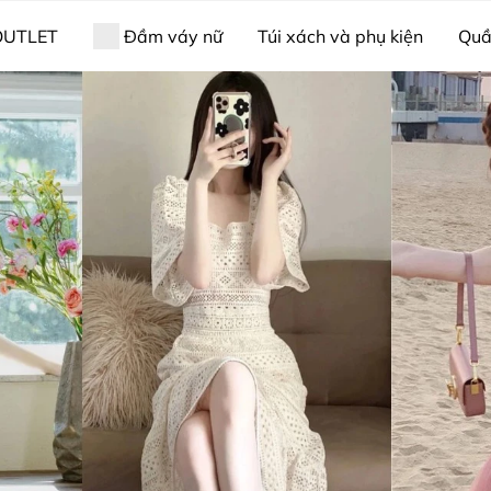
OUTLET
Đầm váy nữ
Túi xách và phụ kiện
Quầ
ama & bộ ngủ
Nữ trang
Giới thiệu về Xiny