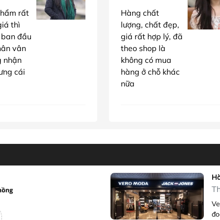
hẩm rất
Hàng chất
iá thì
lượng, chất đẹp,
 ban đầu
giá rất hợp lý, đã
hân vân
theo shop là
g nhận
không có mua
ưng cái
hàng ở chỗ khác
nữa
Hà
Th
Ve
đo