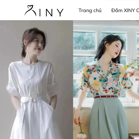
Trang chủ
Đầm XINY 
Thời trang công sở
Pij