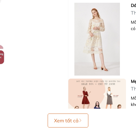
Dá
Th
Mỗ
có
Mẹ
Th
Mỗ
kh
Xem tất cả