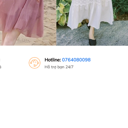
g
Hotline:
0764080098
ả
Hỗ trợ bạn 24/7