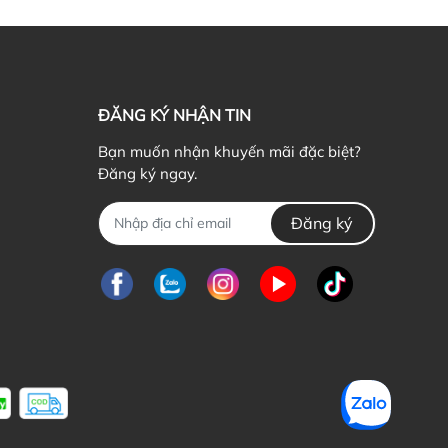
ểu cơ thể mình là một bí kíp để đẹp hơn
ứ Hai, 19/07/2021
ẬN BIẾT 5 DÁNG NGƯỜI CƠ BẢN CỦA PHÁI NỮ Có bao
ờ bạn thắc mắc bản thân dù ăn rất...
ĐĂNG KÝ NHẬN TIN
Bạn muốn nhận khuyến mãi đặc biệt?
Đăng ký ngay.
Đăng ký
n tặng quà giáng sinh gì cho bạn gái mới quen?
ủ Nhật, 21/03/2021
ông khí giáng sinh đang ùa về khắp mọi nẻo đường, ai ai
ng nô nức chờ đón và chuẩn...