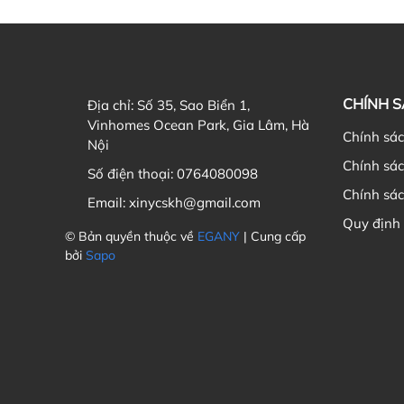
CHÍNH 
Địa chỉ:
Số 35, Sao Biển 1,
Vinhomes Ocean Park, Gia Lâm, Hà
Chính sá
Nội
Chính sá
Số điện thoại:
0764080098
Chính sác
Email:
xinycskh@gmail.com
Quy định
© Bản quyền thuộc về
EGANY
| Cung cấp
bởi
Sapo