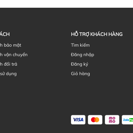
Hi
Th
NH
gi
SÁCH
HỖ TRỢ KHÁCH HÀNG
ch bảo mật
Tìm kiếm
ch vận chuyển
Đăng nhập
h đổi trả
Đăng ký
Nê
 sử dụng
Giỏ hàng
Ch
Kh
cũ