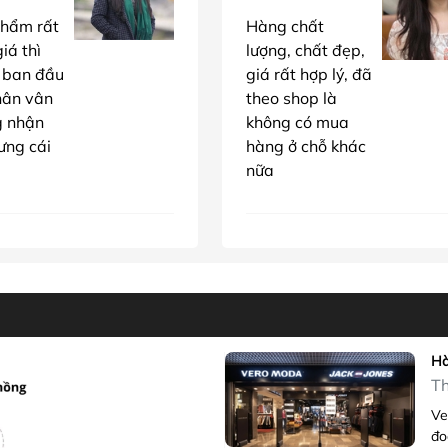
hẩm rất
Hàng chất
iá thì
lượng, chất đẹp,
 ban đầu
giá rất hợp lý, đã
hân vân
theo shop là
g nhận
không có mua
ưng cái
hàng ở chỗ khác
nữa
Hà
Th
Ve
đo