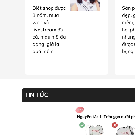
Biết shop được
Sản p
3 năm, mua
đẹp, g
web và
mềm,
livestream đủ
hơi p
cả, mẫu mã đa
nhưn
dạng, giá lại
được 
quá mềm
bụng
TIN TỨC