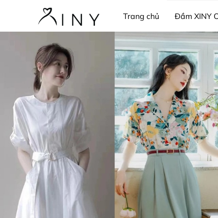
Trang chủ
Đầm XINY 
Thời trang công sở
Pij