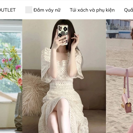
OUTLET
Đầm váy nữ
Túi xách và phụ kiện
Quầ
ama & bộ ngủ
Nữ trang
Giới thiệu về Xiny